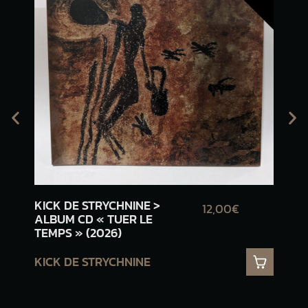
KICK DE STRYCHNINE >
JOE
12,00€
ALBUM CD « TUER LE
« H
TEMPS » (2026)
(20
KICK DE STRYCHNINE
JO