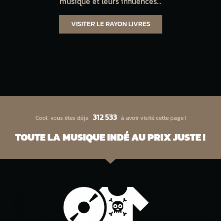
musique et leurs influences...
VISITER LE RAYON LIVRES
312 533
Cool, vous êtes déja
à avoir visité cette page !
TOUTE LA MUSIQUE INDÉ AU PRIX JUSTE !