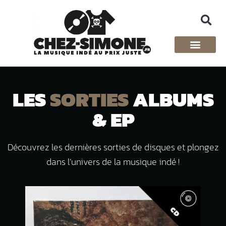
GROUPES & LABE
SHOP MUSI
SHOP MERC
LE PROJET SIMO
PLEIN LES ORE
LES
SORTIES
ALBUMS
& EP
Découvrez les dernières sorties de disques et plongez
dans l’univers de la musique indé !