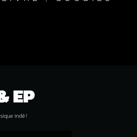
& EP
sique indé !