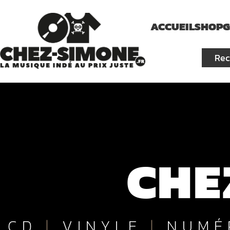
ACCUEIL
SHOP
G
CHE
CD
|
VINYLE
|
NUMÉ