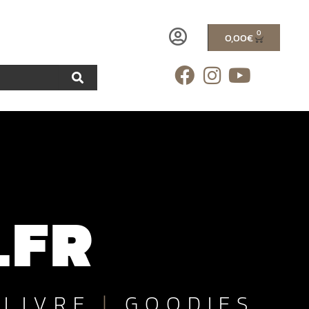
0
0,00
€
.FR
LIVRE
|
GOODIES