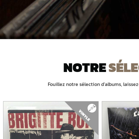
LES V
NOTRE
SÉL
Le son authentique et chaleureux 
L'occasion de complé
Fouillez notre sélection d’albums, laisse
VISITER LE 