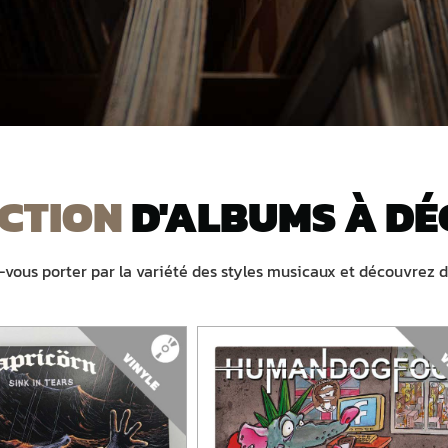
INYLES
ECTION
D'ALBUMS À D
des vinyles avec notre sélection...
ter votre collection !
z-vous porter par la variété des styles musicaux et découvrez 
RAYON VINYLES