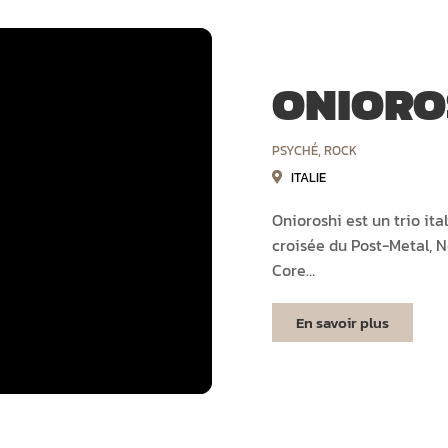
ONIORO
PSYCHÉ
,
ROCK
ITALIE
Onioroshi est un trio it
croisée du Post-Metal, 
Core…
En savoir plus