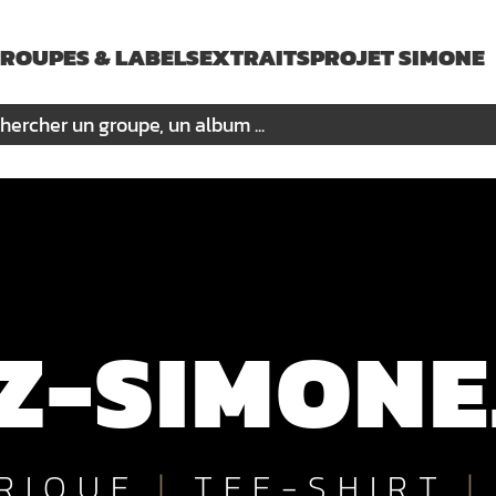
ROUPES & LABELS
EXTRAITS
PROJET SIMONE
Z-SIMONE
RIQUE
|
TEE-SHIRT
|