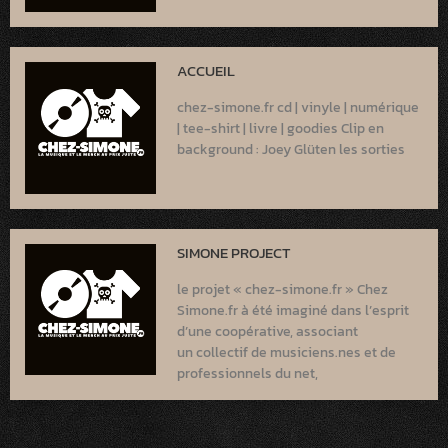
ACCUEIL
chez-simone.fr cd | vinyle | numérique
| tee-shirt | livre | goodies Clip en
background : Joey Glüten les sorties
SIMONE PROJECT
le projet « chez-simone.fr » Chez
Simone.fr à été imaginé dans l’esprit
d’une coopérative, associant
un collectif de musiciens.nes et de
professionnels du net,