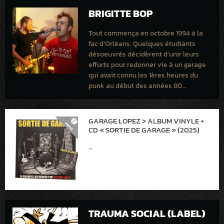
BRIGITTE BOP
Tout commença en octobre 1994 à la
fac d’Orléans. Quelques étudiants
désoeuvrés décidèrent d’unir leurs
efforts pour redonner vie à un garage
qui avait connu les 1ères heures du
punk au début des années 80…
GARAGE LOPEZ > ALBUM VINYLE +
CD « SORTIE DE GARAGE » (2025)
–
TRAUMA SOCIAL (LABEL)