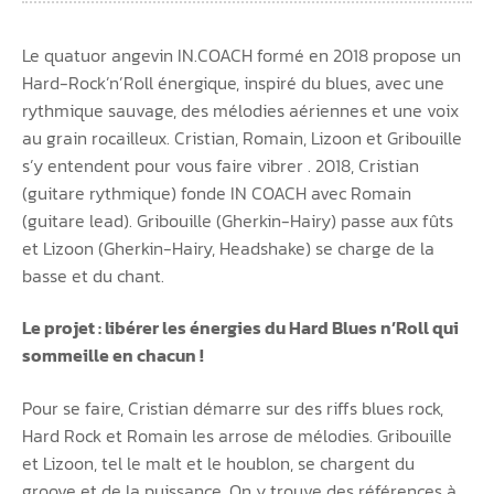
Le quatuor angevin IN.COACH formé en 2018 propose un
Hard-Rock’n’Roll énergique, inspiré du blues, avec une
rythmique sauvage, des mélodies aériennes et une voix
au grain rocailleux. Cristian, Romain, Lizoon et Gribouille
s’y entendent pour vous faire vibrer . 2018, Cristian
(guitare rythmique) fonde IN COACH avec Romain
(guitare lead). Gribouille (Gherkin-Hairy) passe aux fûts
et Lizoon (Gherkin-Hairy, Headshake) se charge de la
basse et du chant.
Le projet : libérer les énergies du Hard Blues n’Roll qui
sommeille en chacun !
Pour se faire, Cristian démarre sur des riffs blues rock,
Hard Rock et Romain les arrose de mélodies. Gribouille
et Lizoon, tel le malt et le houblon, se chargent du
groove et de la puissance. On y trouve des références à