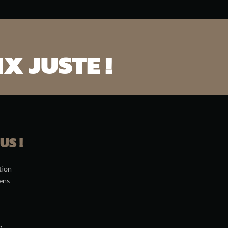
X JUSTE !
US !
tion
iens
i