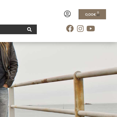
0
0,00
€