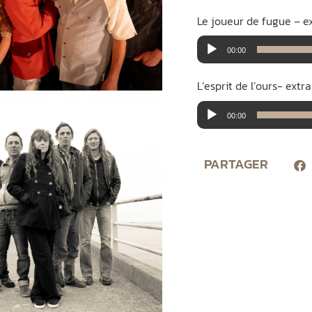
Le joueur de fugue – ex
Lecteur
00:00
audio
L’esprit de l’ours- extr
Lecteur
00:00
audio
PARTAGER