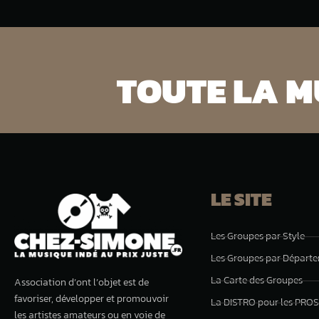
TOUTE LA MU
LE SITE
Les Groupes par Style
Les Groupes par Départ
La Carte des Groupes
Association d’ont l’objet est de
favoriser, développer et promouvoir
La DISTRO pour les PROS
les artistes amateurs ou en voie de