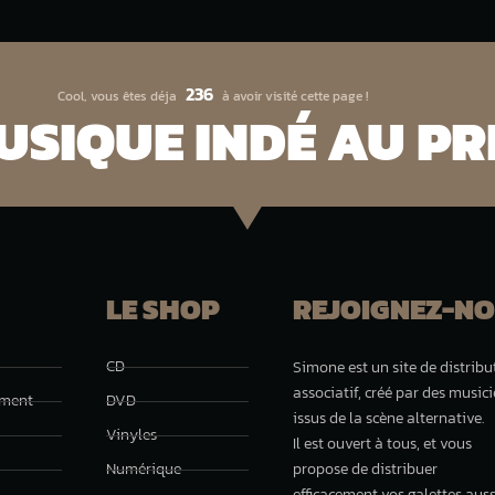
236
Cool, vous êtes déja
à avoir visité cette page !
SIQUE INDÉ AU PRI
LE SHOP
REJOIGNEZ-NO
CD
Simone est un site de distribu
associatif, créé par des music
ement
DVD
issus de la scène alternative.
Vinyles
Il est ouvert à tous, et vous
Numérique
propose de distribuer
efficacement vos galettes auss