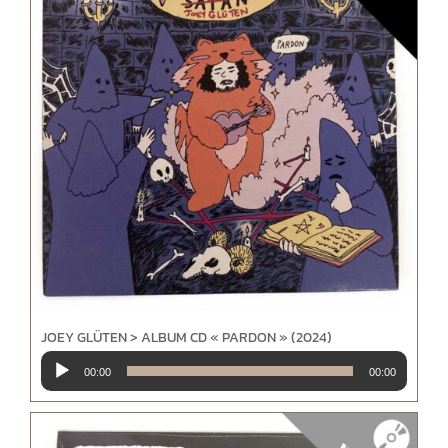
JOEY GLÜTEN > ALBUM CD « PARDON » (2024)
Lecteur
00:00
00:00
audio