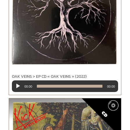
OAK VEINS > EP CD « OAK VEINS » (2022)
Lecteur
00:00
00:00
audio