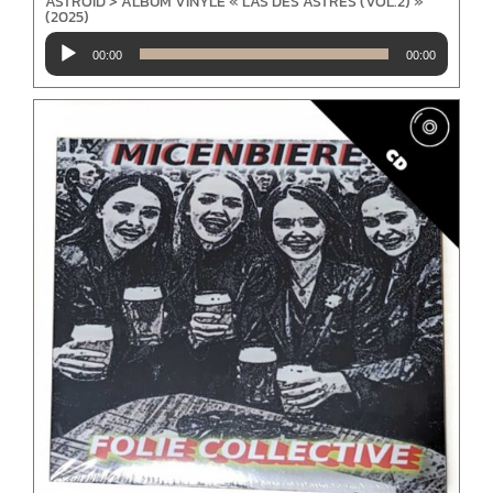
ASTROÏD > ALBUM VINYLE « L’AS DES ASTRES (VOL.2) »
(2025)
Lecteur
00:00
00:00
audio