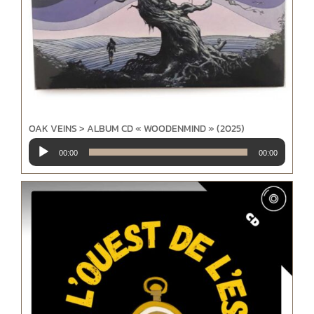
OAK VEINS > ALBUM CD « WOODENMIND » (2025)
Lecteur
00:00
00:00
audio