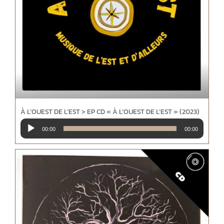
À L’OUEST DE L’EST > EP CD « À L’OUEST DE L’EST » (2023)
Lecteur
00:00
00:00
audio