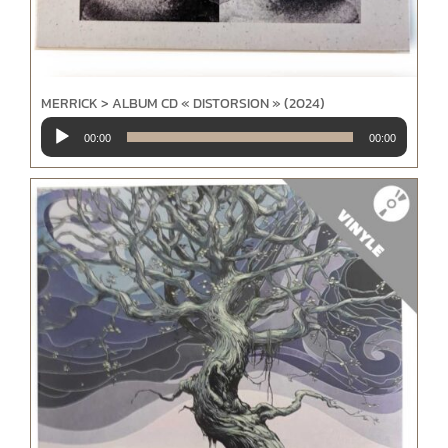
MERRICK > ALBUM CD « DISTORSION » (2024)
Lecteur
00:00
00:00
audio