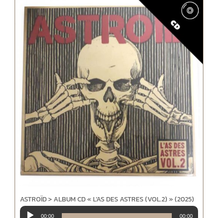
ASTROÏD > ALBUM CD « L’AS DES ASTRES (VOL.2) » (2025)
Lecteur
00:00
00:00