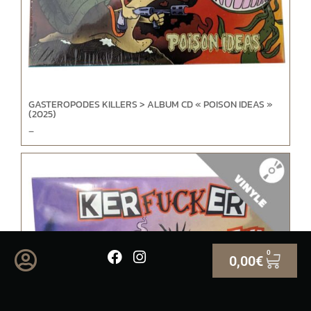
GASTEROPODES KILLERS > ALBUM CD « POISON IDEAS »
(2025)
–
0
0,00
€