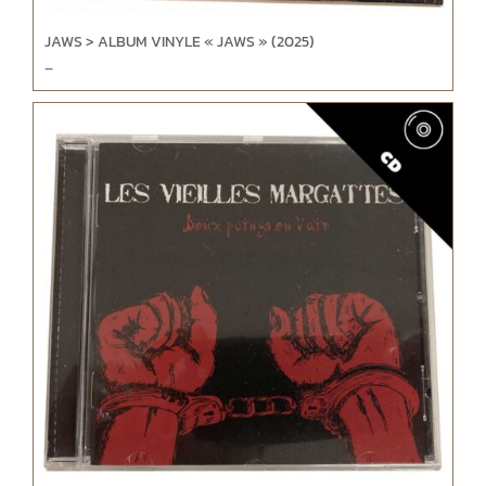
JAWS > ALBUM VINYLE « JAWS » (2025)
–