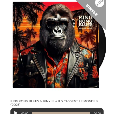
KING KONG BLUES > VINYLE « ILS CASSENT LE MONDE »
(2025)
Lecteur
00:00
00:00