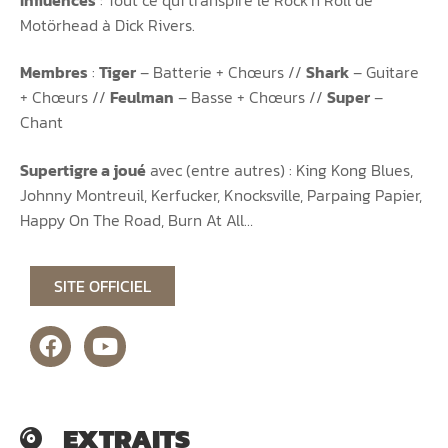
Motörhead à Dick Rivers.
Membres
:
Tiger
– Batterie + Chœurs //
Shark
– Guitare
+ Chœurs //
Feulman
– Basse + Chœurs //
Super
–
Chant
Supertigre a joué
avec (entre autres) : King Kong Blues,
Johnny Montreuil, Kerfucker, Knocksville, Parpaing Papier,
Happy On The Road, Burn At All…
SITE OFFICIEL
EXTRAITS