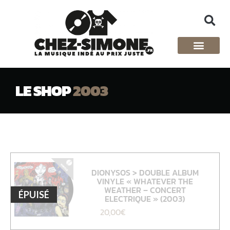
LE SHOP
2003
DIONYSOS > DOUBLE ALBUM
VINYLE « WHATEVER THE
WEATHER – CONCERT
ÉPUISÉ
ELECTRIQUE » (2003)
20,00
€