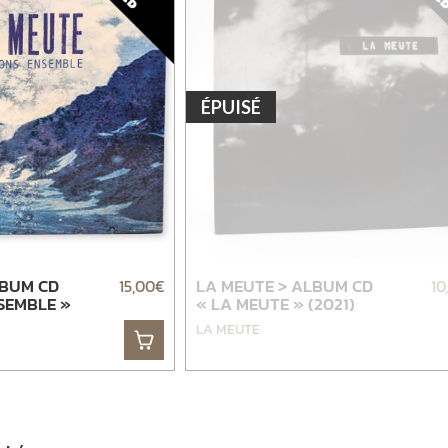
ÉPUISÉ
LBUM CD
15,00
€
LA MEUTE > ALBUM CD
10
SEMBLE »
« LA MEUTE » (2021)
LA MEUTE