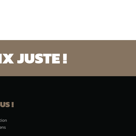
X JUSTE !
US !
tion
iens