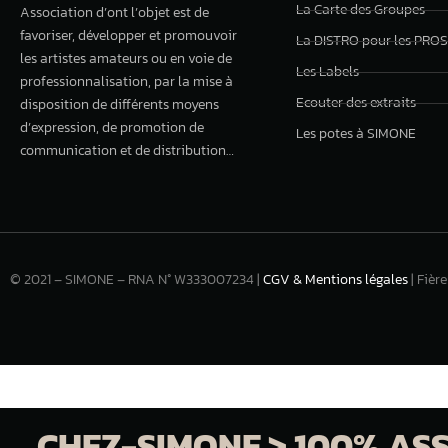
La Carte des Groupes
Association d’ont l’objet est de
favoriser, développer et promouvoir
La DISTRO pour les PROS
les artistes amateurs ou en voie de
Les Labels
professionnalisation, par la mise à
Ecouter des extraits
disposition de différents moyens
d’expression, de promotion de
Les potes à SIMONE
communication et de distribution…
© 2021 – SIMONE – RNA N° W333007234 |
CGV & Mentions légales
| Fièr
CHEZ-SIMONE > 100% ASSO