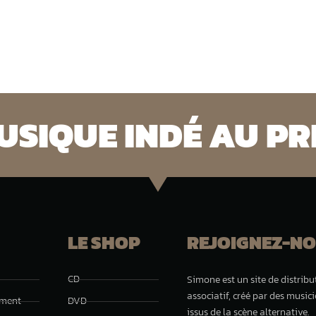
SIQUE INDÉ AU PRI
LE SHOP
REJOIGNEZ-NO
CD
Simone est un site de distribu
associatif, créé par des music
ement
DVD
issus de la scène alternative.