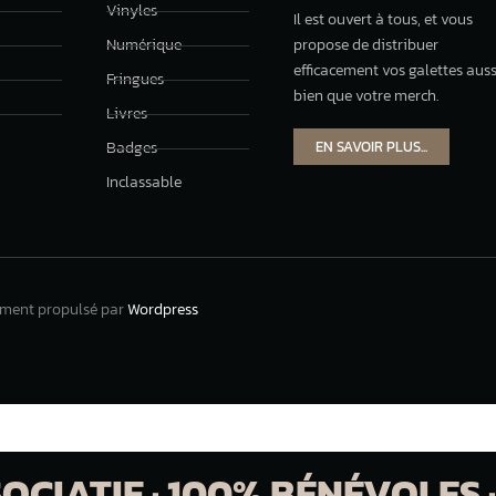
Vinyles
Il est ouvert à tous, et vous
Numérique
propose de distribuer
efficacement vos galettes auss
Fringues
bien que votre merch.
Livres
EN SAVOIR PLUS...
Badges
Inclassable
ement propulsé par
Wordpress
CIATIF · 100% BÉNÉVOLES ·