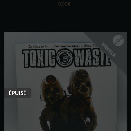
8,00
€
ÉPUISÉ