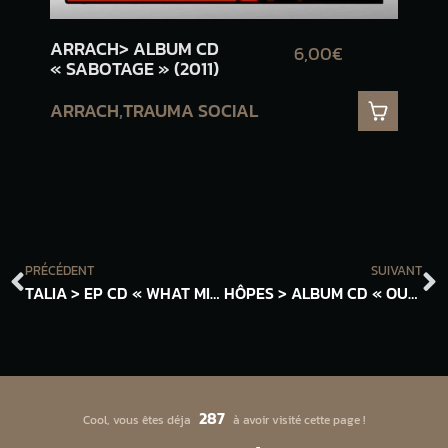
ARRACH> ALBUM CD
PRI
6,00€
« SABOTAGE » (2011)
« 
L’O
ARRACH
,
TRAUMA SOCIAL
PRI
PRÉCÉDENT
SUIVANT
TALIA > EP CD « WHAT MIGHT HAVE BEEN » (2023)
HÔPES > ALBUM CD « OUT OF SHADOWS » (2022)
287
Cool, vous êtes déja
à avoir visité cette page !