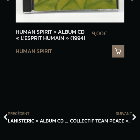
HUMAN SPIRIT > ALBUM CD
ALV
9,00€
« L’ESPRIT HUMAIN » (1994)
« 
(20
HUMAN SPIRIT
AL
PRÉCÉDENT
SUIVANT
LANISTERIC > ALBUM CD « SUPER+COOL » (2024)
COLLECTIF TEAM PEACE > ALBUM CD « SOLEIL NOMADE » (2025)