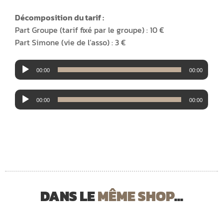
Décomposition du tarif :
Part Groupe (tarif fixé par le groupe) : 10 €
Part Simone (vie de l’asso) : 3 €
Lecteur
00:00
00:00
audio
Lecteur
00:00
00:00
audio
DANS LE
MÊME SHOP
...