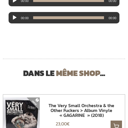
00:00
00:00
audio
Lecteur
00:00
00:00
audio
DANS LE
MÊME SHOP
...
The Very Small Orchestra & the
Other Fuckers > Album Vinyle
« GAGARINE » (2018)
23,00
€