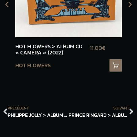
HOT FLOWERS > ALBUM CD
TH
11,00€
« CAMÉRA » (2022)
VIN
(20
HOT FLOWERS
TH
PRÉCÉDENT
SUIVANT
PHILIPPE JOLLY > ALBUM VINYLE « FIGURES DE FEMMES… ET D’UN PETIT BOUT D’HOMME » (1986)
PRINCE RINGARD > ALBUM VINYLE « DÉGRADATION PAR L’OUEST » (2018) + « RUE DES CHATS PERCHÉS » (2020)