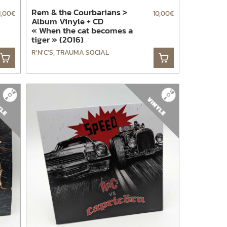
Rem & the Courbarians >
1,00
€
10,00
€
Album Vinyle + CD
« When the cat becomes a
tiger » (2016)
R'N'C'S
,
TRAUMA SOCIAL