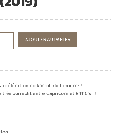
 (2019)
AJOUTER AU PANIER
ccélération rock’n’roll du tonnerre !
très bon split entre Capricörn et R’N’C’s !
ttoo