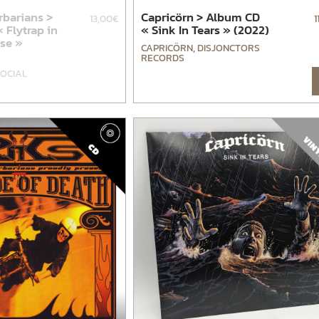
rbarians >
Capricörn > Album CD
13,00
€
1
 Flytrap in
« Sink In Tears » (2022)
se »
CAPRICÖRN
,
DISJONCTORS
RECORDS
OCIAL