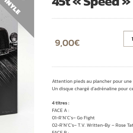
45t « Speed »
9,00
€
Attention pieds au plancher pour une a
Un disque chargé d’adrénaline pour ce 
4 titres :
FACE A :
01-R’N’C’s– Go Fight
02-R’N’C’s– T.V. Written-By – Rose Ta
FACE B :