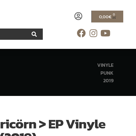
0
0,00
€
VINYLE
PUNK
2019
ricörn > EP Vinyle