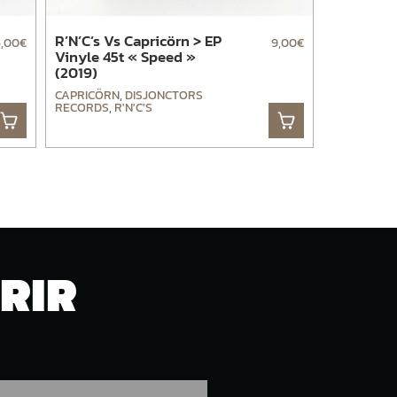
R’N’C’s Vs Capricörn > EP
6,00
€
9,00
€
Vinyle 45t « Speed »
(2019)
CAPRICÖRN
,
DISJONCTORS
RECORDS
,
R'N'C'S
RIR