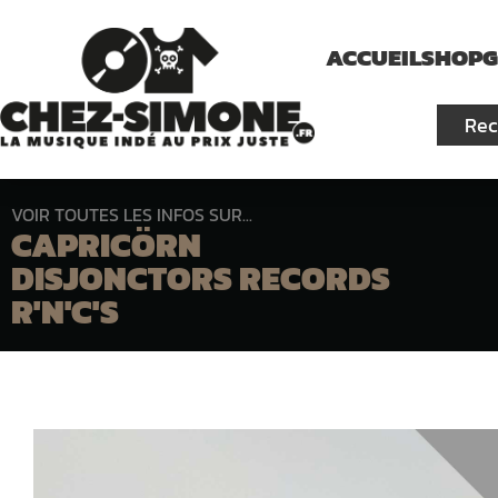
ACCUEIL
SHOP
G
VOIR TOUTES LES INFOS SUR...
CAPRICÖRN
DISJONCTORS RECORDS
R'N'C'S