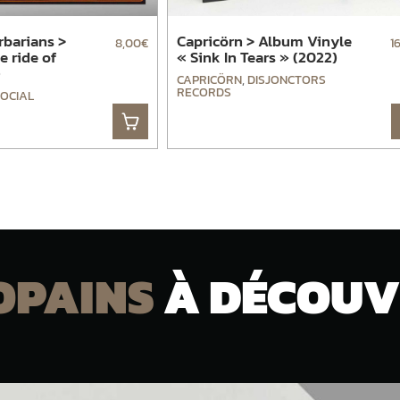
rbarians >
Capricörn > Album Vinyle
8,00
€
1
 ride of
« Sink In Tears » (2022)
)
CAPRICÖRN
,
DISJONCTORS
RECORDS
OCIAL
OPAINS
À DÉCOUV