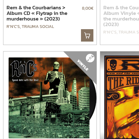
Rem & the Courbarians >
Rem & the Cou
8,00
€
Album CD « Flytrap in the
Album Vinyle «
murderhouse » (2023)
the murderhou
(2023)
R'N'C'S
,
TRAUMA SOCIAL
R'N'C'S
,
TRAUMA S