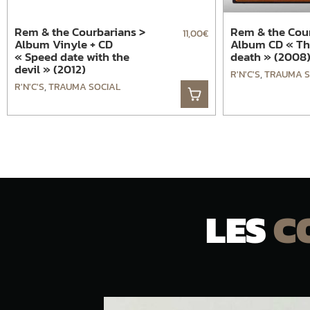
Rem & the Courbarians >
Rem & the Cou
11,00
€
Album Vinyle + CD
Album CD « The
« Speed date with the
death » (2008
devil » (2012)
R'N'C'S
,
TRAUMA S
R'N'C'S
,
TRAUMA SOCIAL
LES
C