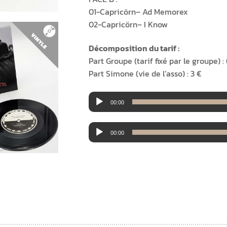
01-Capricörn– Ad Memorex
02-Capricörn– I Know
Décomposition du tarif :
Part Groupe (tarif fixé par le groupe) : 
Part Simone (vie de l’asso) : 3 €
Lecteur
00:00
audio
Lecteur
00:00
audio