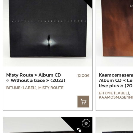
Misty Route > Album CD
Kaamosmasen
12,00
€
« Without a trace » (2023)
Album CD « Le 
lève plus » (20
BITUME (LABEL)
,
MISTY ROUTE
BITUME (LABEL)
,
KAAMOSMASENN