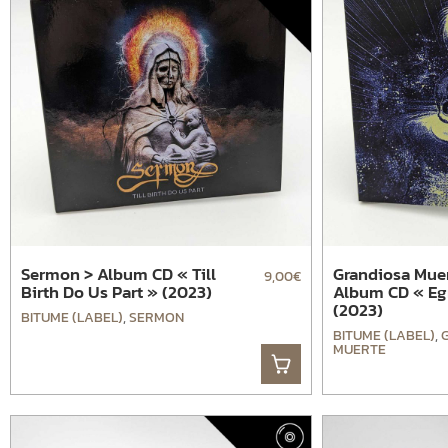
Sermon > Album CD « Till
Grandiosa Muer
9,00
€
Birth Do Us Part » (2023)
Album CD « Eg
(2023)
BITUME (LABEL)
,
SERMON
BITUME (LABEL)
,
MUERTE