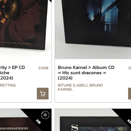
rity > EP CD
Bruno Karnel > Album CD
9,50
€
1
iche
« Hic sunt dracones »
(2024)
(2024)
FRETTING
BITUME (LABEL)
,
BRUNO
KARNEL