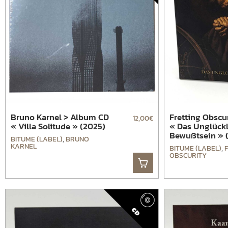
Bruno Karnel > Album CD
Fretting Obscu
12,00
€
« Villa Solitude » (2025)
« Das Unglückl
Bewußtsein » 
BITUME (LABEL)
,
BRUNO
KARNEL
BITUME (LABEL)
,
OBSCURITY