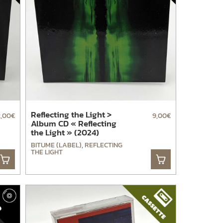
Reflecting the Light >
2,00
€
9,00
€
Album CD « Reflecting
the Light » (2024)
BITUME (LABEL)
,
REFLECTING
THE LIGHT