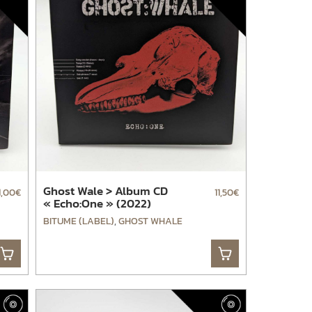
Ghost Wale > Album CD
1,00
€
11,50
€
« Echo:One » (2022)
BITUME (LABEL)
,
GHOST WHALE