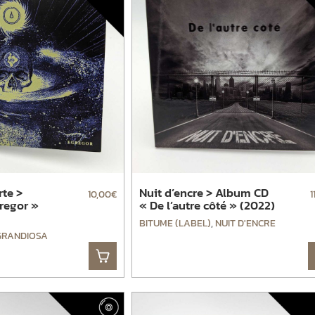
te >
Nuit d’encre > Album CD
10,00
€
1
regor »
« De l’autre côté » (2022)
BITUME (LABEL)
,
NUIT D'ENCRE
GRANDIOSA