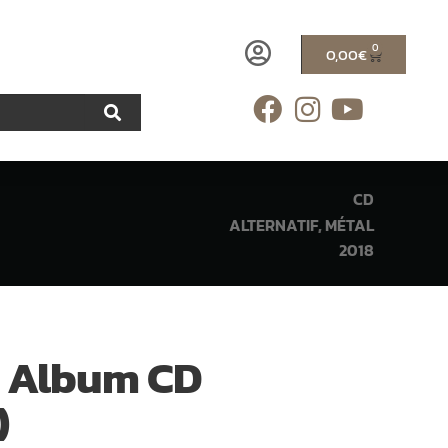
0
0,00
€
CD
ALTERNATIF
,
MÉTAL
2018
> Album CD
)