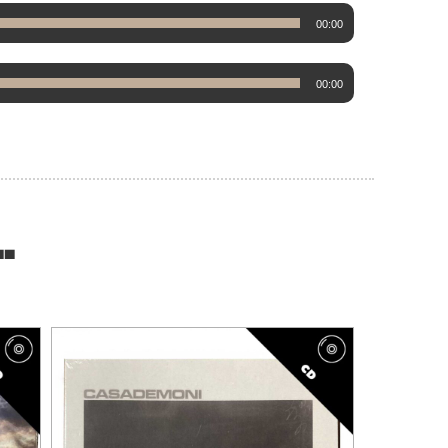
00:00
00:00
..