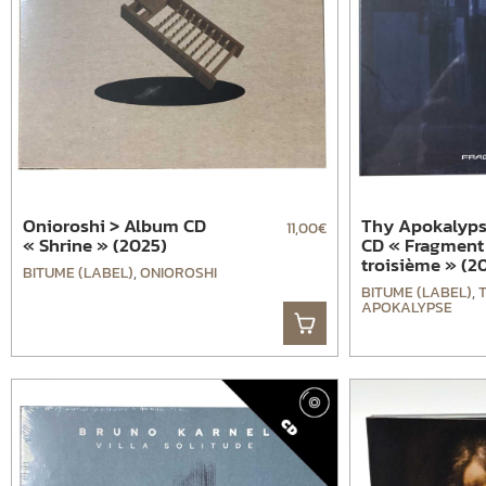
Onioroshi > Album CD
Thy Apokalyps
11,00
€
« Shrine » (2025)
CD « Fragment
troisième » (2
BITUME (LABEL)
,
ONIOROSHI
BITUME (LABEL)
,
APOKALYPSE