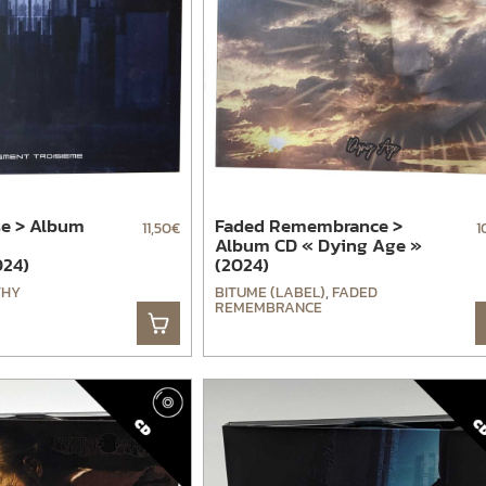
e > Album
Faded Remembrance >
11,50
€
1
Album CD « Dying Age »
024)
(2024)
THY
BITUME (LABEL)
,
FADED
REMEMBRANCE