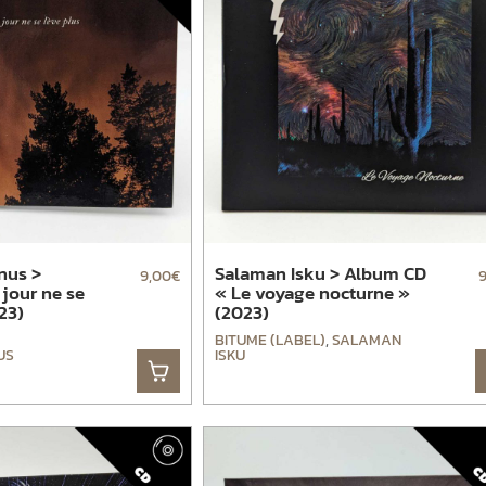
nus >
Salaman Isku > Album CD
9,00
€
jour ne se
« Le voyage nocturne »
23)
(2023)
BITUME (LABEL)
,
SALAMAN
US
ISKU